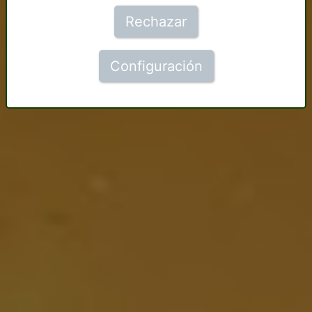
Rechazar
Configuración