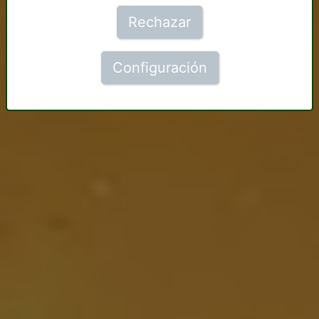
Rechazar
Configuración