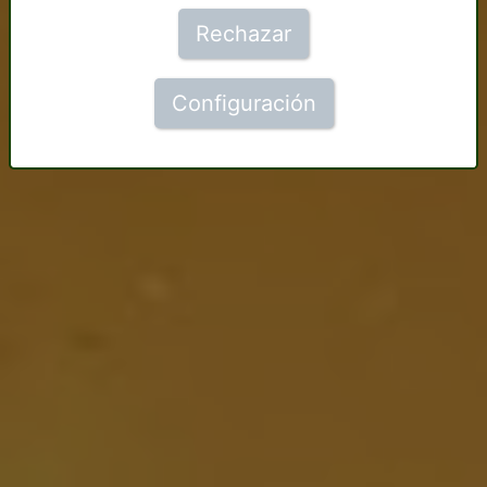
Rechazar
Configuración