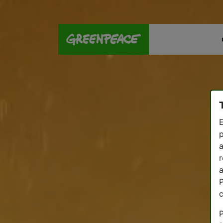
E
p
a
r
a
P
P