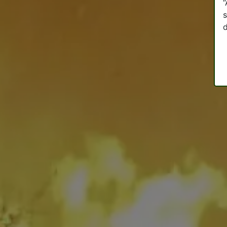
“
s
d