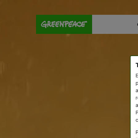
E
p
a
r
a
P
P