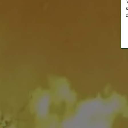
“
s
d