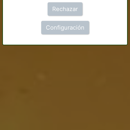
Rechazar
Configuración