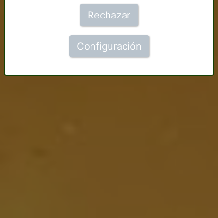
Rechazar
Configuración