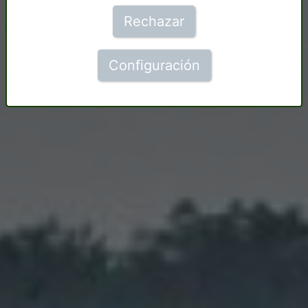
Rechazar
Configuración