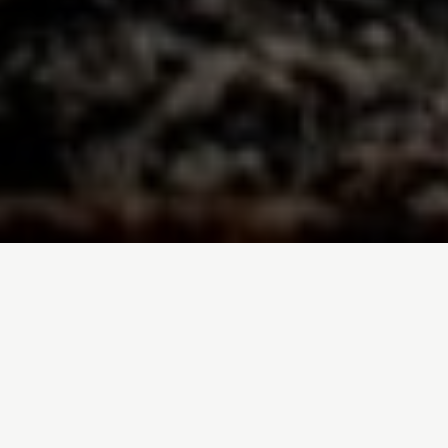
Inicio
/
Noticias
/
¡Suspenso! La industria del aceite de palma no
ha hecho los deberes
Entrada de blog por
Nanqui Soto
- 30-11-2017