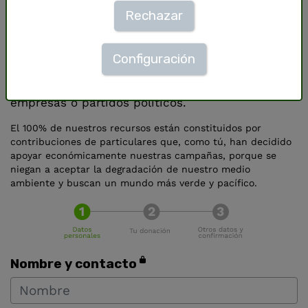
Rechazar
©
Will Rose / Greenpeace
Para preservar nuestra independencia y nuestra
Configuración
libertad de acción, no aceptamos subvenciones
públicas, ni aportaciones económicas de
empresas o partidos políticos.
El 100% de nuestros recursos están constituidos por
contribuciones de particulares que, como tú, han decidido
apoyar económicamente nuestras campañas, porque se
niegan a aceptar la degradación de nuestro medio
ambiente y buscan un mundo más verde y pacífico.
Nombre y contacto