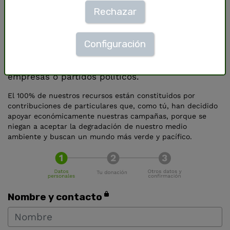
Rechazar
©
Greenpeace / Joan Costa
Para preservar nuestra independencia y nuestra
Configuración
libertad de acción, no aceptamos subvenciones
públicas, ni aportaciones económicas de
empresas o partidos políticos.
El 100% de nuestros recursos están constituidos por
contribuciones de particulares que, como tú, han decidido
apoyar económicamente nuestras campañas, porque se
niegan a aceptar la degradación de nuestro medio
ambiente y buscan un mundo más verde y pacífico.
Nombre y contacto