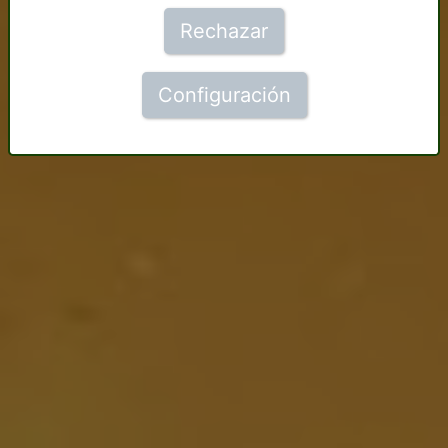
Rechazar
Configuración