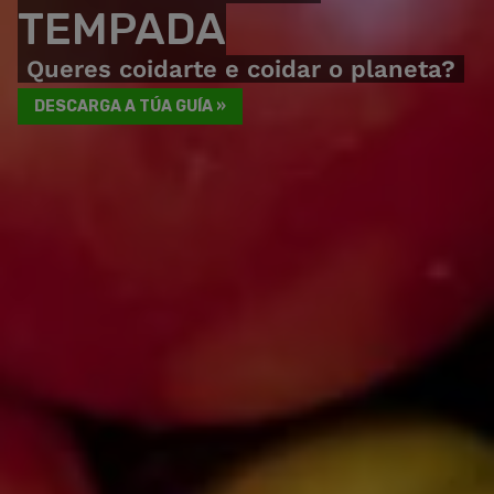
TEMPADA
Queres coidarte e coidar o planeta?
DESCARGA A TÚA GUÍA »