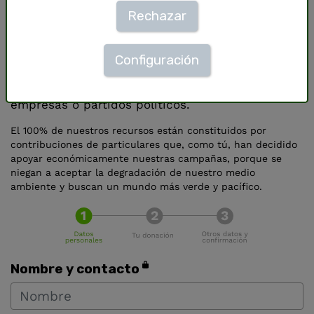
Rechazar
©
Will Rose / Greenpeace
Para preservar nuestra independencia y nuestra
Configuración
libertad de acción, no aceptamos subvenciones
públicas, ni aportaciones económicas de
empresas o partidos políticos.
El 100% de nuestros recursos están constituidos por
contribuciones de particulares que, como tú, han decidido
apoyar económicamente nuestras campañas, porque se
niegan a aceptar la degradación de nuestro medio
ambiente y buscan un mundo más verde y pacífico.
Nombre y contacto