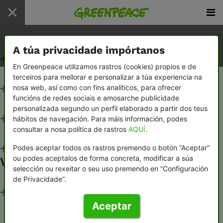
Inicio
/
FAQ
A túa privacidade impórtanos
+
Verbo de Greenpeace
En Greenpeace utilizamos rastros (cookies) propios e de
terceiros para mellorar e personalizar a túa experiencia na
+
Verbo das nosas campañas
nosa web, así como con fins analíticos, para ofrecer
funcións de redes sociais e amosarche publicidade
personalizada segundo un perfil elaborado a partir dos teus
+
Verbo da participación
hábitos de navegación. Para máis información, podes
consultar a nosa política de rastros
AQUÍ
.
+
Podes aceptar todos os rastros premendo o botón “Aceptar”
ou podes aceptalos de forma concreta, modificar a súa
Verbo de ser socio/a de Greenpeace
selección ou rexeitar o seu uso premendo en “Configuración
de Privacidade”.
+
Outras preguntas
Aceptar