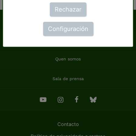
Rechazar
Que podes facer ti
Configuración
Novas
Quen somos
Sala de prensa
Contacto