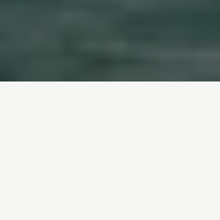
Inicio
/
Que podes facer ti
/
Peticións
Únete a Greenpeace e
loita polos dereitos
medioambientais
A túa sinatura é fundamental para impulsar as
nosas campañas a prol do
medio ambiente
. Só
loitando de forma unida podemos acadar un