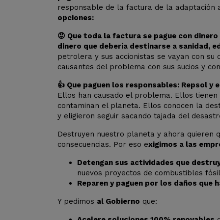
responsable de la factura de la adaptación 
opciones:
😡 Que toda la factura se pague con dinero
dinero que debería destinarse a sanidad, e
petrolera y sus accionistas se vayan con su d
causantes del problema con sus sucios y co
👍 Que paguen los responsables: Repsol y 
Ellos han causado el problema. Ellos tienen 
contaminan el planeta. Ellos conocen la des
y eligieron seguir sacando tajada del desast
Destruyen nuestro planeta y ahora quieren
consecuencias. Por eso e
xigimos a las empr
Detengan sus actividades que destruy
nuevos proyectos de combustibles fósil
Reparen y paguen por los daños que 
Y pedimos
al Gobierno
que:
Acelere soluciones 100% renovables
d