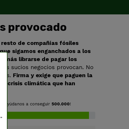
as provocado
l resto de compañías fósiles
que sigamos enganchados a los
demás librarse de pagar los
sus sucios negocios provocan. No
a
amos.
Firma y exige que paguen la
la crisis climática que han
.
s
. ¡Ayúdanos a conseguir
500.000
!
r”