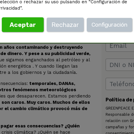
elección o rechazar su uso pulsando en “Configuración de
rivacidad”.
Aceptar
Rechazar
Configuración
van años contaminando y destruyendo
 de dinero. Y pese a su publicidad verde,
ue sigamos enganchados al petróleo y al
ión energética . Y cuando llegan las
tre a los gobiernos y la ciudadanía.
consecuencias:
temporales, DANAs,
 otros fenómenos meteorológicos
ies que desaparecen. Estamos perdiendo
Política de
son caros. Muy caros. Muchos de ellos
GREENPEACE ESP
or el cambio climático provocó más de
Responsable de
relación con G
e pagar esas consecuencias? ¿Quién
campañas y form
crisis climática? ¿Quién se hace
consentimiento