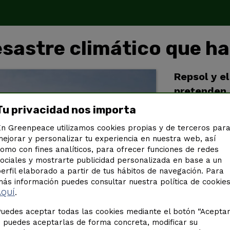
esastre climático que h
Repsol y e
pretenden 
fósiles y a
Tu privacidad nos importa
daños
que 
n Greenpeace utilizamos cookies propias y de terceros par
lo permit
ejorar y personalizar tu experiencia en nuestra web, así
factura de 
omo con fines analíticos, para ofrecer funciones de redes
ociales y mostrarte publicidad personalizada en base a un
provocado
erfil elaborado a partir de tus hábitos de navegación. Para
ás información puedes consultar nuestra política de cookie
475.252
firmas
AQUÍ
.
uedes aceptar todas las cookies mediante el botón “Acepta
 puedes aceptarlas de forma concreta, modificar su