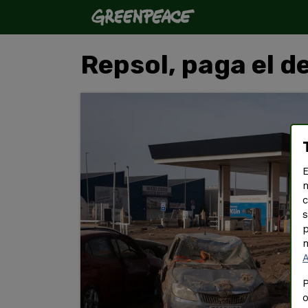
Repsol, paga el d
E
m
c
s
p
m
P
o