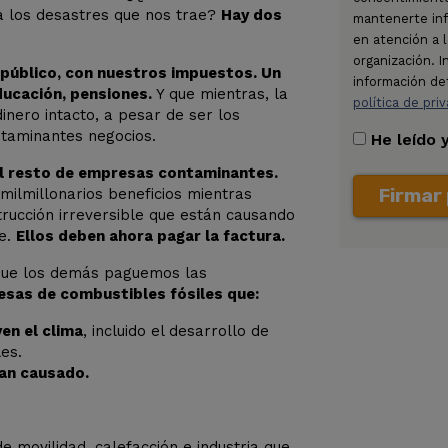
a los desastres que nos trae?
Hay dos
mantenerte inf
en atención a l
organización. I
 público, con nuestros impuestos. Un
información de
ducación, pensiones.
Y que mientras, la
política de pri
inero intacto, a pesar de ser los
ntaminantes negocios.
He leído 
el resto de empresas contaminantes.
Firmar 
milmillonarios beneficios mientras
trucción irreversible que están causando
re.
Ellos deben ahora pagar la factura.
 que los demás paguemos las
esas de combustibles fósiles que:
en el clima
, incluido el desarrollo de
es.
han causado.
e movilidad, calefacción e industria que