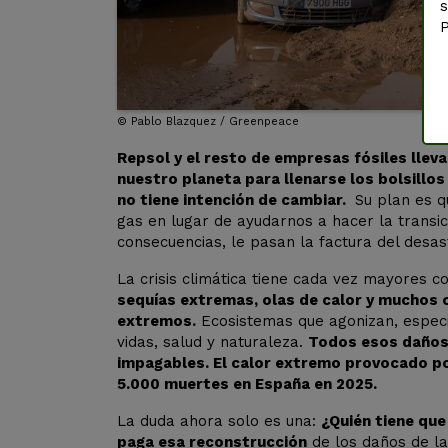
s
P
©
Pablo Blazquez / Greenpeace
Repsol y el resto de empresas fósiles lle
nuestro planeta para llenarse los bolsillos
no tiene intención de cambiar.
Su plan es q
gas en lugar de ayudarnos a hacer la transic
consecuencias, le pasan la factura del desas
La crisis climática tiene cada vez mayores 
sequías extremas, olas de calor y muchos
extremos.
Ecosistemas que agonizan, espec
vidas, salud y naturaleza.
Todos esos daños 
impagables. El calor extremo provocado p
5.000 muertes en España en 2025.
La duda ahora solo es una:
¿Quién tiene qu
paga esa reconstrucción
de los daños de la 