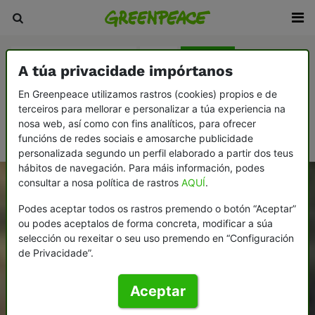
Agricultura e gandaría
Auga
Bosques
A túa privacidade impórtanos
Cambio climático
Consumismo
En Greenpeace utilizamos rastros (cookies) propios e de
terceiros para mellorar e personalizar a túa experiencia na
Democracia e contrapoder
Desarmamento e paz
nosa web, así como con fins analíticos, para ofrecer
Océanos
funcións de redes sociais e amosarche publicidade
personalizada segundo un perfil elaborado a partir dos teus
hábitos de navegación. Para máis información, podes
consultar a nosa política de rastros
AQUÍ
.
Podes aceptar todos os rastros premendo o botón “Aceptar”
ou podes aceptalos de forma concreta, modificar a súa
selección ou rexeitar o seu uso premendo en “Configuración
de Privacidade”.
Aceptar