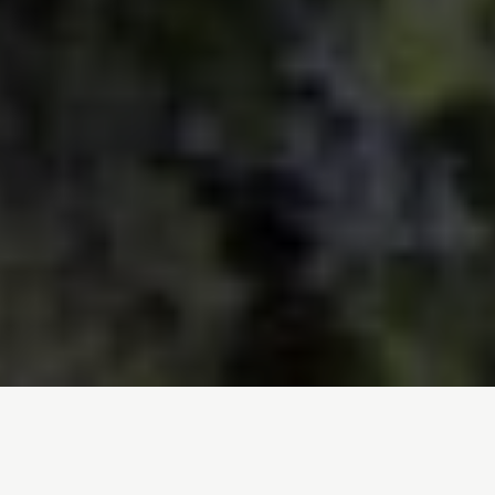
Inicio
/
Traballamos en
/
Bosques
Amazonas
Bosque Boreal
Conca do Congo