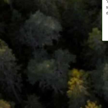
“
s
d