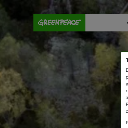
E
p
a
r
a
P
P