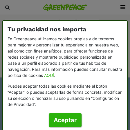
Agricultura y ganadería
Agua
Bosques
Tu privacidad nos importa
Cambio climático
Consumismo
En Greenpeace utilizamos cookies propias y de terceros
para mejorar y personalizar tu experiencia en nuestra web,
Democracia y contrapoder
Desarme y paz
así como con fines analíticos, para ofrecer funciones de
Ecofeminismo: la vida y el planeta, en el centro
redes sociales y mostrarte publicidad personalizada en
base a un perfil elaborado a partir de tus hábitos de
Océanos
navegación. Para más información puedes consultar nuestra
política de cookies
AQUÍ
.
Puedes aceptar todas las cookies mediante el botón
“Aceptar” o puedes aceptarlas de forma concreta, modificar
su selección o rechazar su uso pulsando en “Configuración
de Privacidad”.
Aceptar