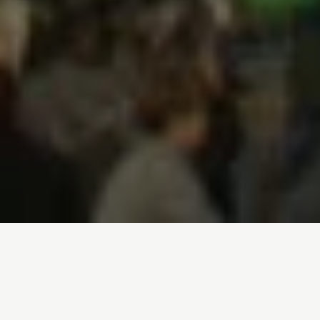
Inicio
/
Trabajamos en
/
Desarme y paz
En el concepto de seguridad