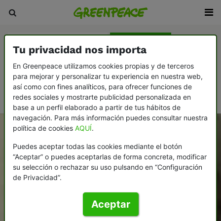
Firma nuestras peticiones
Consume mejor
Tu privacidad nos importa
Descarga nuestra guías
En Greenpeace utilizamos cookies propias y de terceros
para mejorar y personalizar tu experiencia en nuestra web,
Testamento solidario por el planeta
así como con fines analíticos, para ofrecer funciones de
Colabora con Greenpeace
redes sociales y mostrarte publicidad personalizada en
base a un perfil elaborado a partir de tus hábitos de
navegación. Para más información puedes consultar nuestra
política de cookies
AQUÍ
.
Puedes aceptar todas las cookies mediante el botón
“Aceptar” o puedes aceptarlas de forma concreta, modificar
su selección o rechazar su uso pulsando en “Configuración
de Privacidad”.
Aceptar