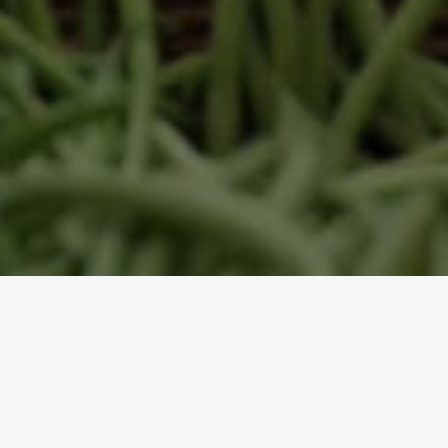
Inicio
/
Qué puedes hacer tú
/
Consume mejor
Actúa con tu consumo