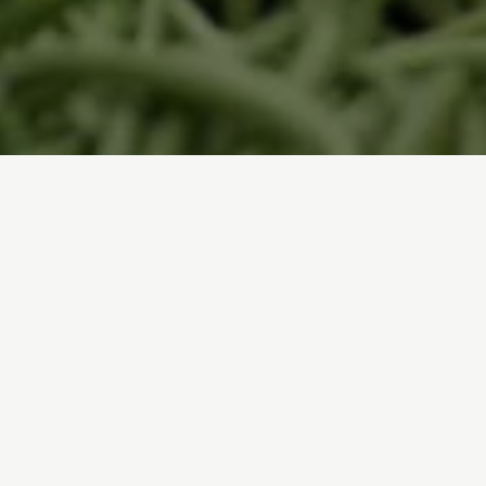
Inici
/
Què pots fer tu
/
Consumeix millor
Actua amb el teu consum
El consum se situa al final de la cadena de molts dels
problemes ambientals que Greenpeace lluita per
solucionar. La sobrepesca, el desboscament, el canvi
climàtic... tenen molt a veure amb el nostre model de
mercat.