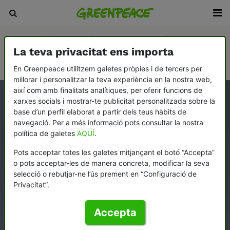
Història
Victòries
Com ens financem
La teva privacitat ens importa
Com ens organitzem
Treballa amb nosaltres
En Greenpeace utilitzem galetes pròpies i de tercers per
millorar i personalitzar la teva experiència en la nostra web,
així com amb finalitats analítiques, per oferir funcions de
xarxes socials i mostrar-te publicitat personalitzada sobre la
base d’un perfil elaborat a partir dels teus hàbits de
navegació. Per a més informació pots consultar la nostra
política de galetes
AQUÍ
.
Pots acceptar totes les galetes mitjançant el botó “Accepta”
o pots acceptar-les de manera concreta, modificar la seva
selecció o rebutjar-ne l’ús prement en “Configuració de
Privacitat”.
Accepta