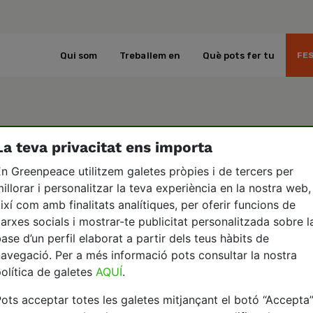
Qui som
Treballem en
Què pots fer tu
FES
La teva privacitat ens importa
es per interessar-te en Gree
n Greenpeace utilitzem galetes pròpies i de tercers per
illorar i personalitzar la teva experiència en la nostra web,
ontactar amb nosaltres ho pots fer de diverses 
ixí com amb finalitats analítiques, per oferir funcions de
arxes socials i mostrar-te publicitat personalitzada sobre l
ase d’un perfil elaborat a partir dels teus hàbits de
avegació. Per a més informació pots consultar la nostra
olítica de galetes
AQUÍ
.
ots acceptar totes les galetes mitjançant el botó “Accepta