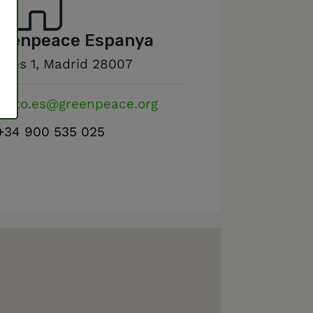
Greenpeace Espanya
lores 1, Madrid 28007
acto.es@greenpeace.org
+34 900 535 025