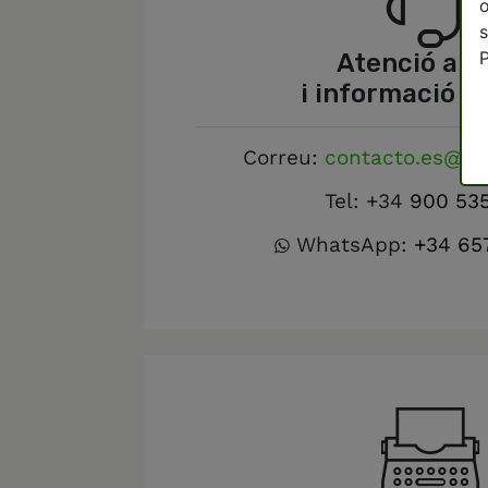
o
s
P
Atenció al s
i informació g
Correu:
contacto.es@gr
Tel: +34
900 53
WhatsApp:
+34 65