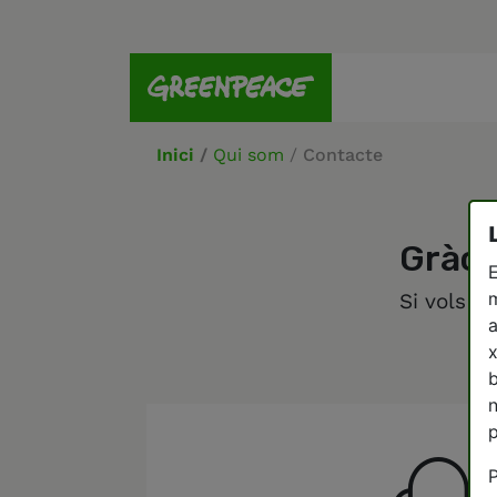
Inici
/
Qui som
/
Contacte
Gràci
E
m
Si vols c
a
x
b
n
p
P