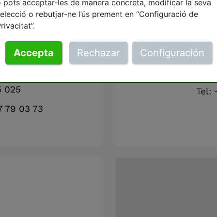
 pots acceptar-les de manera concreta, modificar la seva
elecció o rebutjar-ne l’ús prement en “Configuració de
rivacitat”.
oci
Oficina 
eneral
Calle Va
Accepta
Rechazar
Configuración
eenpeace.org
Correu:
cont
5 025
Tel:
7 79 03 73