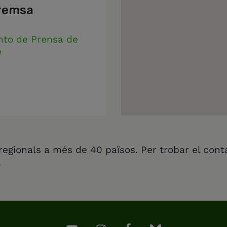
remsa
nto de Prensa de
e
regionals a més de 40 països. Per trobar el cont
.