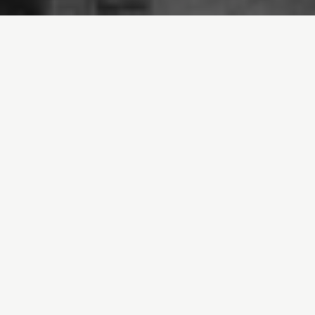
Inici
/
Qui som
/
Història
Per a aquest viatge, els
improvisats mariners van
rebatejar el vaixell amb un
nom nou, que resumia la
filosofia del grup: «Volem
pau i volem que sigui
verda». D’aquesta manera
tan espontània va néixer
Greenpeace
En 1971, un grup d’activistes antinuclears