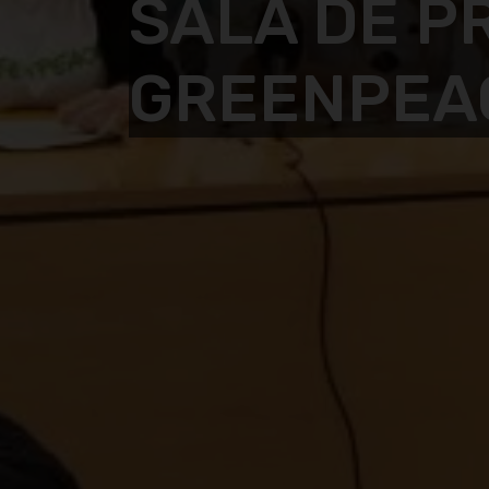
SALA DE P
GREENPEA