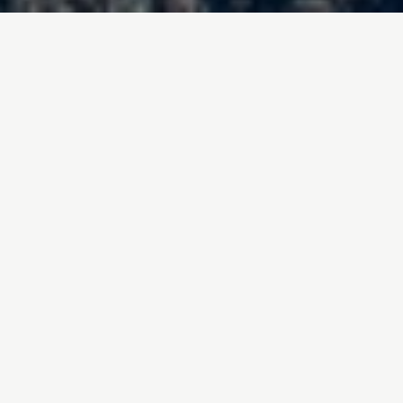
Inicio
/
Quiénes somos
/
Cómo nos financiamos
Somos independientes
política y económicamente.
No aceptamos dinero de
gobiernos, partidos políticos
o empresas. Las donaciones
individuales, junto con las
cuotas regulares de
nuestros socios y socias son
la única fuente de nuestros
fondos.