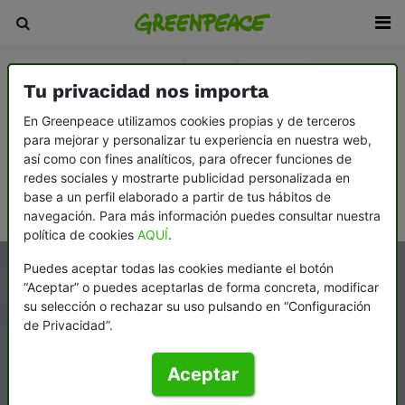
Agricultura y ganadería
Agua
Bosques
Tu privacidad nos importa
Cambio climático
Consumismo
En Greenpeace utilizamos cookies propias y de terceros
para mejorar y personalizar tu experiencia en nuestra web,
Democracia y contrapoder
Desarme y paz
así como con fines analíticos, para ofrecer funciones de
Ecofeminismo: la vida y el planeta, en el centro
redes sociales y mostrarte publicidad personalizada en
base a un perfil elaborado a partir de tus hábitos de
Océanos
navegación. Para más información puedes consultar nuestra
política de cookies
AQUÍ
.
Puedes aceptar todas las cookies mediante el botón
“Aceptar” o puedes aceptarlas de forma concreta, modificar
su selección o rechazar su uso pulsando en “Configuración
de Privacidad”.
Aceptar