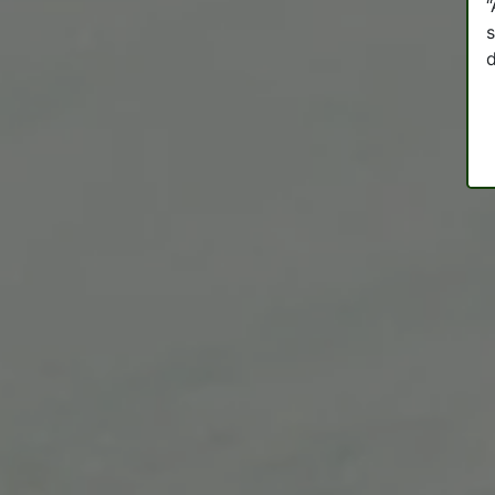
“
s
d