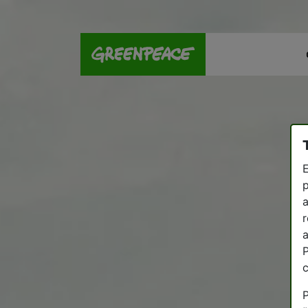
E
p
a
r
a
P
P