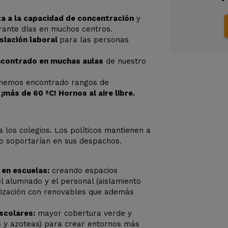
cta a la capacidad de concentración
y
rante días en muchos centros.
islación laboral
para
las personas
ncontrado en muchas aulas
de nuestro
, hemos encontrado rangos de
más de 60 ºC! Hornos al aire libre.
a los colegios. Los políticos mantienen a
no soportarían en sus despachos.
 en escuelas:
creando espacios
el alumnado y el personal (aislamiento
atización con renovables que además
scolares:
mayor cobertura verde y
s y azoteas) para crear entornos más