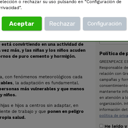
elección o rechazar su uso pulsando en “Configuración de
rivacidad”.
Aceptar
Rechazar
Configuración
 está convirtiendo en una actividad de
 vez más, y las niñas y los niños acuden
Política de 
hornos de puro cemento y hormigón.
GREENPEACE ESP
Responsable del
relación con Gr
ica, con fenómenos meteorológicos cada
campañas y form
tables
, la adaptación es fundamental.
consentimiento 
 personas más vulnerables y que menos
mantenerte inf
y niños.
en atención a l
organización. I
ijas e hijos a centros sin adaptar, en
información det
iente de trabajo y que
ponen en peligro
política de priv
propia salud.
He leído y