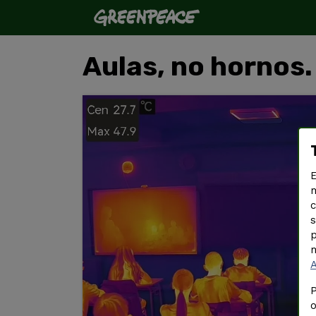
Aulas, no hornos.
E
m
c
s
p
m
P
o