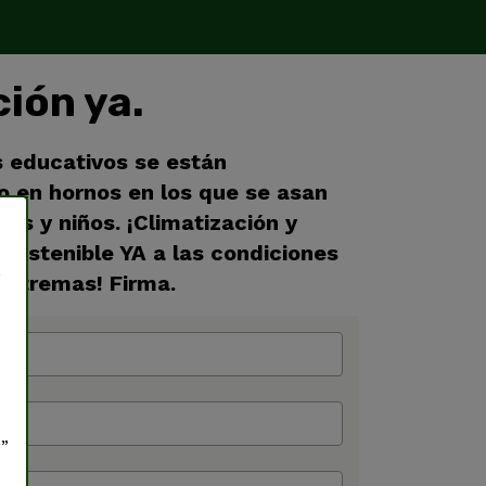
ión ya.
s educativos se están
o en hornos en los que se asan
ñas y niños. ¡Climatización y
sostenible YA a las condiciones
a
extremas! Firma.
s
r”