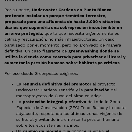
Por su parte,
Underwater Gardens en Punta Blanca
pretende instalar un parque temático terrestre,
preparado para una afluencia de hasta 3.000 visitantes
diarios que supondría una sobrepresión insostenible en
un área protegida,
que lo que necesita urgentemente es
calma y restauración, no más infraestructuras. Un caso
paralizado por el momento, pero no archivado de manera
definitiva. Un caso flagrante de
greenwashing donde se
utiliza la ciencia como coartada para privatizar el litoral y
aumentar la presión humana sobre hábitats ya críticos
Por eso desde Greenpeace exigimos:
La
renuncia definitiva del promotor
al proyecto
Underwater Gardens Tenerife y la
paralización
del
macroproyecto de Cuna del Alma en Adeje.
La
protección integral y efectiva
de toda la Zona
Especial de Conservación (ZEC) Teno-Rasca y la costa
adyacente, respetando las últimas zonas vírgenes de
su litoral y evitando incrementar la presión humana
sobre los ecosistemas marinos.
Un
cambio de modelo
que priorice la vida y el