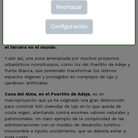
©
Pedro Armestre / Greenpeace
Rechazar
La isla de Tenerife está en un punto de no retorno. Y más
concretamente, su costa suroccidental bañada por l
a
Zona
Configuración
Especial de Conservación Franja Marina Teno-Rasca
.
. Una
joya de la biodiversidad que integra la red Natura 2000:
el
primer Lugar Patrimonio de las Ballenas de toda Europa y
el tercero en el mundo.
Y aún así, una zona amenazada por muchos proyectos
urbanísticos monstruosos, como los del Puertito de Adeje y
Punta Blanca, que pretenden transformar los últimos
espacios vírgenes y protegidos en complejos de lujo y
«jardines» artificiales.
Cuna del Alma, en el Puertito de Adeje,
es un
macroproyecto que ya ha originado una gran destrucción
para construir 420 viviendas de lujo en lo que queda de
costa virgen, atentando contra enormes valores naturales y
patrimoniales.
Un claro ejemplo de la complicidad de las
administraciones con un modelo de desarrollo turístico
insostenible e injusto socialmente, que se debería evitar a
toda costa.