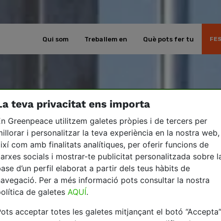
Qui som
Treballem en
Què pots fer tu
FES
La teva privacitat ens importa
n Greenpeace utilitzem galetes pròpies i de tercers per
illorar i personalitzar la teva experiència en la nostra web,
ixí com amb finalitats analítiques, per oferir funcions de
arxes socials i mostrar-te publicitat personalitzada sobre l
ase d’un perfil elaborat a partir dels teus hàbits de
avegació. Per a més informació pots consultar la nostra
olítica de galetes
AQUÍ
.
ots acceptar totes les galetes mitjançant el botó “Accepta