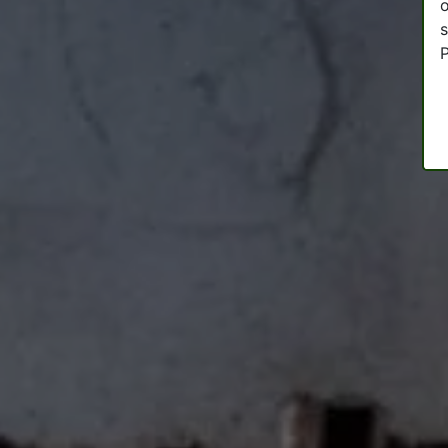
o
s
P