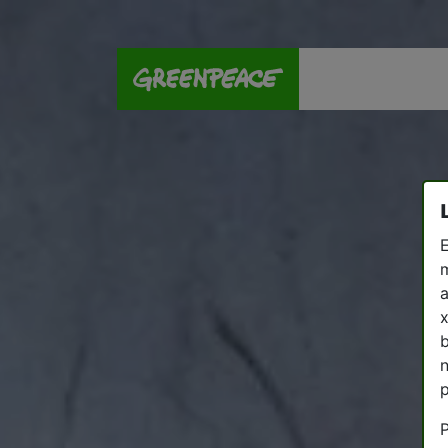
E
m
a
x
b
n
p
P