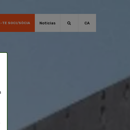
Noticias
CA
-TE SOCI/SÒCIA
a
”