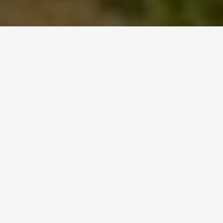
Inici
/
Treballem en
/
Agricultura i ramaderia
/
Transgènics
Abelles
Espanya buidada
Glifosat
Macrogranges
Transgènics
Sabies que (malgrat la
pressió de la indústria) la
superfície conreada amb
transgènics a Espanya va