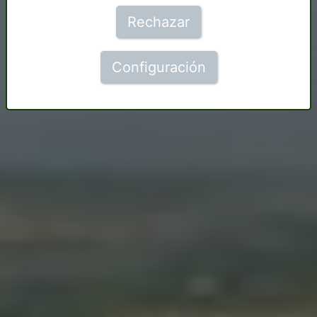
Rechazar
Configuración