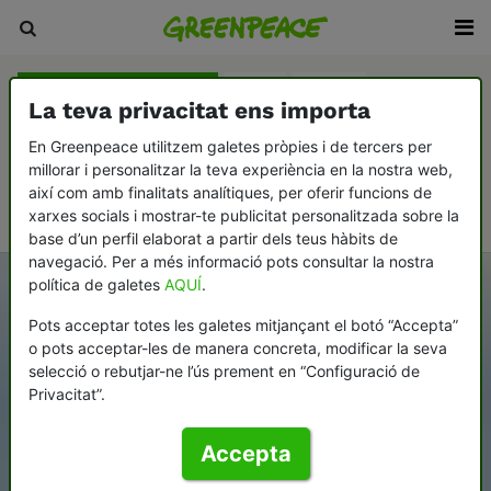
Agricultura i ramaderia
Aigua
Boscos
La teva privacitat ens importa
Canvi climàtic
Consumisme
En Greenpeace utilitzem galetes pròpies i de tercers per
millorar i personalitzar la teva experiència en la nostra web,
Democràcia i contrapoder
Desarmament i pau
així com amb finalitats analítiques, per oferir funcions de
Oceans
xarxes socials i mostrar-te publicitat personalitzada sobre la
base d’un perfil elaborat a partir dels teus hàbits de
navegació. Per a més informació pots consultar la nostra
política de galetes
AQUÍ
.
Pots acceptar totes les galetes mitjançant el botó “Accepta”
o pots acceptar-les de manera concreta, modificar la seva
selecció o rebutjar-ne l’ús prement en “Configuració de
Privacitat”.
Accepta