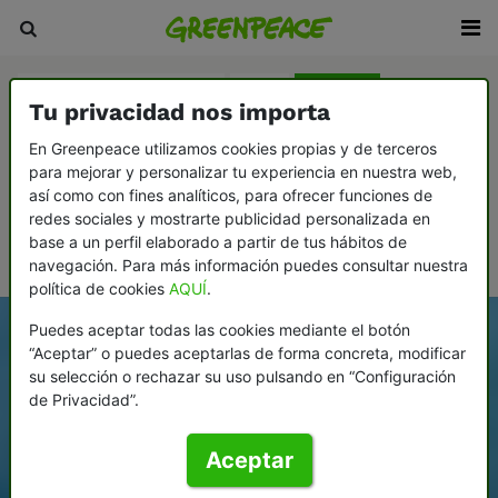
Agricultura y ganadería
Agua
Bosques
Tu privacidad nos importa
Cambio climático
Consumismo
En Greenpeace utilizamos cookies propias y de terceros
para mejorar y personalizar tu experiencia en nuestra web,
Democracia y contrapoder
Desarme y paz
así como con fines analíticos, para ofrecer funciones de
Ecofeminismo: la vida y el planeta, en el centro
redes sociales y mostrarte publicidad personalizada en
base a un perfil elaborado a partir de tus hábitos de
Océanos
navegación. Para más información puedes consultar nuestra
política de cookies
AQUÍ
.
Puedes aceptar todas las cookies mediante el botón
“Aceptar” o puedes aceptarlas de forma concreta, modificar
su selección o rechazar su uso pulsando en “Configuración
de Privacidad”.
Aceptar