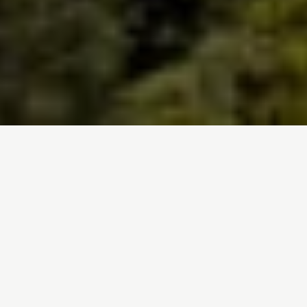
Inicio
/
Trabajamos en
/
Bosques
/
Cuenca del Congo
Amazonas
Bosque Boreal
Cuenca del Congo
Incendios forestales en España
Indonesia
Las selvas tropicales de la Cuenca