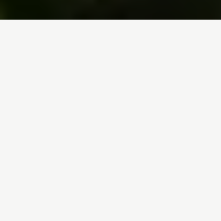
Inicio
/
Trabajamos en
/
Bosques
/
Amazonas
Amazonas
Bosque Boreal
Cuenca del Congo
Incendios forestales en España
Indonesia
La Amazonia es la mayor región de
bosque tropical del planeta. Desde
1970 se ha perdido solo en Brasil
una superficie forestal más grande
que toda Francia. La ganadería ha
sido la responsable de la mayoría
de esta deforestación.