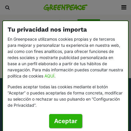
Agricultura y ganadería
Agua
Bosques
Tu privacidad nos importa
Cambio climático
Consumismo
En Greenpeace utilizamos cookies propias y de terceros
para mejorar y personalizar tu experiencia en nuestra web,
Democracia y contrapoder
Desarme y paz
así como con fines analíticos, para ofrecer funciones de
Ecofeminismo: la vida y el planeta, en el centro
redes sociales y mostrarte publicidad personalizada en
base a un perfil elaborado a partir de tus hábitos de
Océanos
navegación. Para más información puedes consultar nuestra
política de cookies
AQUÍ
.
Puedes aceptar todas las cookies mediante el botón
“Aceptar” o puedes aceptarlas de forma concreta, modificar
su selección o rechazar su uso pulsando en “Configuración
de Privacidad”.
Aceptar