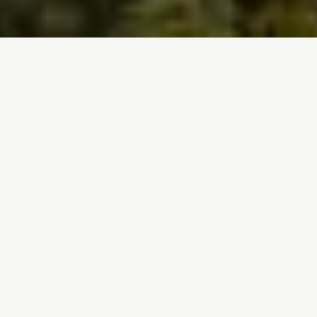
Hasiera
/
Dihardugu
/
Basoak
/
Kongoko arroa
Amazonas
Baso Boreala
Indonesia
Kongoko arroa
Suteak Espainian
Kongoko arroko euri-oihan
tropikalek baso tropikaleko
bigarren azalerarik handiena
osatzen dute Amazoniaren
ondoren, 172 milioi hektarea baino
gehiago okupatuz. Gure senide
biologiko hurbilenak: gorilak,