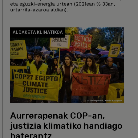
eta eguzki-energia urtean (2021ean % 33an,
urtarrila-azaroa aldian).
ALDAKETA KLIMATIKOA
Aurrerapenak COP-an,
justizia klimatiko handiago
baterantz