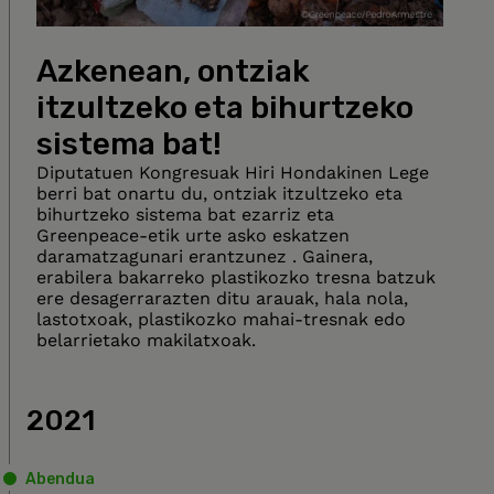
Azkenean, ontziak
itzultzeko eta bihurtzeko
sistema bat!
Diputatuen Kongresuak Hiri Hondakinen Lege
berri bat onartu du, ontziak itzultzeko eta
bihurtzeko sistema bat ezarriz eta
Greenpeace-etik urte asko eskatzen
daramatzagunari erantzunez . Gainera,
erabilera bakarreko plastikozko tresna batzuk
ere desagerrarazten ditu arauak, hala nola,
lastotxoak, plastikozko mahai-tresnak edo
belarrietako makilatxoak.
2021
Abendua