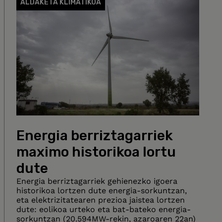
ALDAKETA KLIMATIKOA
Energia berriztagarriek
maximo historikoa lortu
dute
Energia berriztagarriek gehienezko igoera
historikoa lortzen dute energia-sorkuntzan,
eta elektrizitatearen prezioa jaistea lortzen
dute: eolikoa urteko eta bat-bateko energia-
sorkuntzan (20.594MW-rekin, azaroaren 22an)