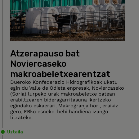
Atzerapauso bat
Noviercaseko
makroabeletxearentzat
Dueroko Konfederazio Hidrografikoak ukatu
egin du Valle de Odieta enpresak, Noviercaseko
(Soria) lurpeko urak makroabeletxe batean
erabiltzearen bideragarritasuna ikertzeko
egindako eskaerari. Makrogranja hori, eraikiz
gero, EBko esneko-behi handiena izango
litzateke.
Uztaila