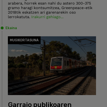
arabera, horrek esan nahi du astero 300-375
gramo haragi kontsumitzea, Greenpeace-etik
2018tik eskatzen ari garenarekin oso
lerrokatuta.
Irakurri gehiago...
Ekaina
MUGIKORTASUNA
Garraio publikoaren