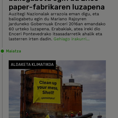
paper-fabrikaren luzapena
Auzitegi Nazionalak arrazoia eman digu, eta
baliogabetu egin du Mariano Rajoyren
jarduneko Gobernuak Enceri 2016an emandako
60 urteko luzapena. Erabakiak, atea ireki dio
Enceri Pontevedrako itsasadarretik ahalik eta
lasterren irten dadin.
Gehiago irakurri...
Maiatza
ALDAKETA KLIMATIKOA