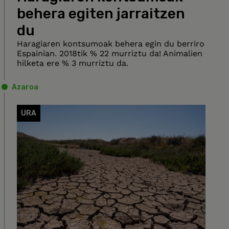
behera egiten jarraitzen
du
Haragiaren kontsumoak behera egin du berriro
Espainian. 2018tik % 22 murriztu da! Animalien
hilketa ere % 3 murriztu da.
Azaroa
URA