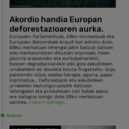
Akordio handia Europan
deforestazioaren aurka.
Europako Parlamentuak, EBko Kontseiluak eta
Europako Batzordeak Araudi bat adostu dute,
EBko merkatuan lehengai jakin batzuk saltzen
edo merkaturatzen dituzten enpresek, haien
jatorria arakatzeko eta suntsipenarekin,
basoen degradazioarekin edo giza eskubideen
urraketekin ez daudela lotuta frogatzeko. Soja,
palmondo-olioa, adaba-haragia, egurra, paper
inprimatua... Deforestazio eta eskubideen
urraketen testuinguruetatik datozen
lehengaien eta produktuen zati batek askoz
ere zailagoa izango dute EBko merkatuan
sartzea.
Irakurri gehiago...
Azaroa