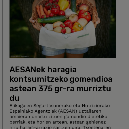
AESANek haragia
kontsumitzeko gomendioa
astean 375 gr-ra murriztu
du
Elikagaien Segurtasunerako eta Nutriziorako
Espainiako Agentziak (AESAN) uztailaren
amaieran onartu zituen gomendio dietetiko
berriak, eta horien artean, astean gehienez
hiru haragi-arrazio sartzen dira. Txostenaren