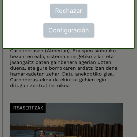
Rechazar
Carboneras-eko zentral
termikoa historia da jada
Configuración
2024ko martxoaren 21ean hunkituta ikusi ahal
izan genuen Endesako ikatzez-zentral
termikoaren tximiniaren eraisketa
Carbonerasen (Almerian). Eraispen sinboliko
bezain erreala, sistema energetiko zikin eta
jasangaitz baten gainbehera agerian uzten
duena, eta gure borrokaren ardatz izan dena
hamarkadetan zehar. Datu anekdotiko gisa,
Carboneras-ekoa da ekintza gehien egin
ditugun zentral termikoa
ITSASERTZAK