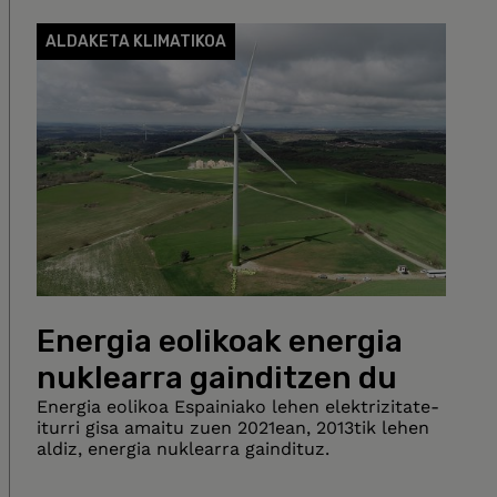
ALDAKETA KLIMATIKOA
Energia eolikoak energia
nuklearra gainditzen du
Energia eolikoa Espainiako lehen elektrizitate-
iturri gisa amaitu zuen 2021ean, 2013tik lehen
aldiz, energia nuklearra gaindituz.