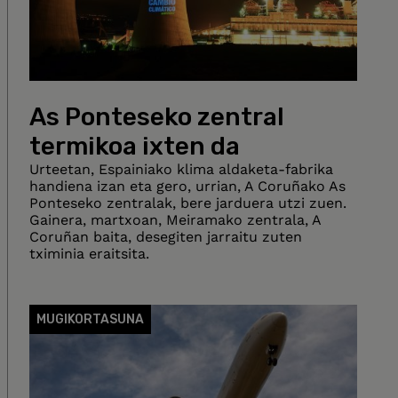
As Ponteseko zentral
termikoa ixten da
Urteetan, Espainiako klima aldaketa-fabrika
handiena izan eta gero, urrian, A Coruñako As
Ponteseko zentralak, bere jarduera utzi zuen.
Gainera, martxoan, Meiramako zentrala, A
Coruñan baita, desegiten jarraitu zuten
tximinia eraitsita.
MUGIKORTASUNA