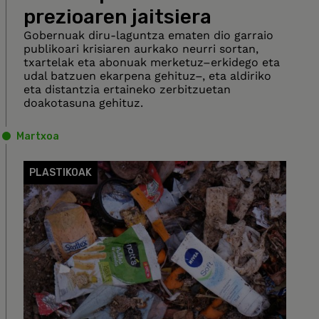
prezioaren jaitsiera
Gobernuak diru-laguntza ematen dio garraio
publikoari krisiaren aurkako neurri sortan,
txartelak eta abonuak merketuz–erkidego eta
udal batzuen ekarpena gehituz–, eta aldiriko
eta distantzia ertaineko zerbitzuetan
doakotasuna gehituz.
Martxoa
PLASTIKOAK