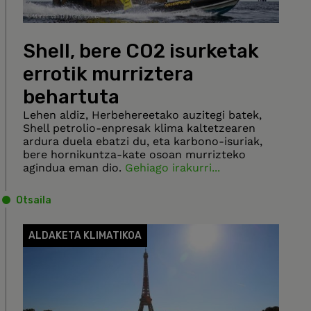
Shell, bere CO2 isurketak
errotik murriztera
behartuta
Lehen aldiz, Herbehereetako auzitegi batek,
Shell petrolio-enpresak klima kaltetzearen
ardura duela ebatzi du, eta karbono-isuriak,
bere hornikuntza-kate osoan murrizteko
agindua eman dio.
Gehiago irakurri...
Otsaila
ALDAKETA KLIMATIKOA