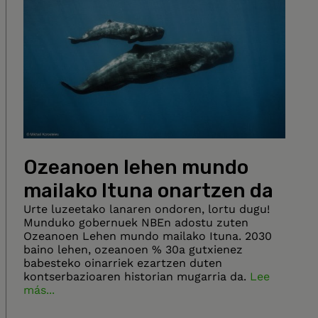
Ozeanoen lehen mundo
mailako Ituna onartzen da
Urte luzeetako lanaren ondoren, lortu dugu!
Munduko gobernuek NBEn adostu zuten
Ozeanoen Lehen mundo mailako Ituna. 2030
baino lehen, ozeanoen % 30a gutxienez
babesteko oinarriek ezartzen duten
kontserbazioaren historian mugarria da.
Lee
más...