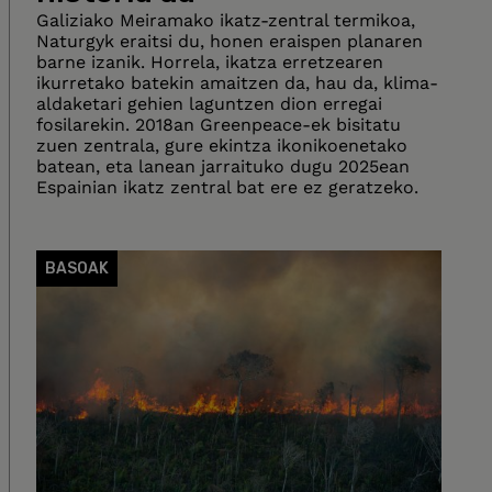
Galiziako Meiramako ikatz-zentral termikoa,
Naturgyk eraitsi du, honen eraispen planaren
barne izanik. Horrela, ikatza erretzearen
ikurretako batekin amaitzen da, hau da, klima-
aldaketari gehien laguntzen dion erregai
fosilarekin. 2018an Greenpeace-ek bisitatu
zuen zentrala, gure ekintza ikonikoenetako
batean, eta lanean jarraituko dugu 2025ean
Espainian ikatz zentral bat ere ez geratzeko.
BASOAK