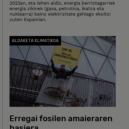
2023an, eta lehen aldiz, energia berriztagarriek
energia zikinek (gasa, petrolioa, ikatza eta
nuklearra) baino elektrizitate gehiago ekoitzi
zuten Espainian.
ALDAKETA KLIMATIKOA
Erregai fosilen amaieraren
hasiera