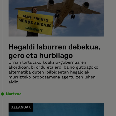
Hegaldi laburren debekua,
gero eta hurbilago
Urrian lortutako koalizio-gobernuaren
akordioan, bi ordu eta erdi baino gutxiagoko
alternatiba duten ibilbideetan hegaldiak
murrizteko proposamena agertu zen lehen
aldiz.
Martxoa
OZEANOAK