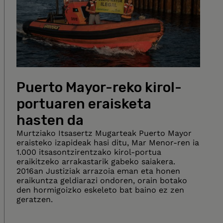
Puerto Mayor-reko kirol-
portuaren eraisketa
hasten da
Murtziako Itsasertz Mugarteak Puerto Mayor
eraisteko izapideak hasi ditu, Mar Menor-ren ia
1.000 itsasontzirentzako kirol-portua
eraikitzeko arrakastarik gabeko saiakera.
2016an Justiziak arrazoia eman eta honen
eraikuntza geldiarazi ondoren, orain botako
den hormigoizko eskeleto bat baino ez zen
geratzen.