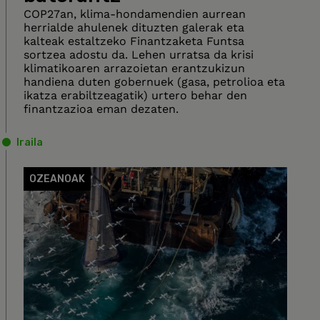
COP27an, klima-hondamendien aurrean
herrialde ahulenek dituzten galerak eta
kalteak estaltzeko Finantzaketa Funtsa
sortzea adostu da. Lehen urratsa da krisi
klimatikoaren arrazoietan erantzukizun
handiena duten gobernuek (gasa, petrolioa eta
ikatza erabiltzeagatik) urtero behar den
finantzazioa eman dezaten.
Iraila
OZEANOAK