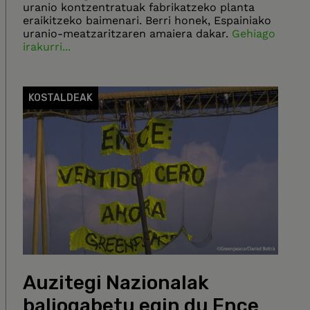
uranio kontzentratuak fabrikatzeko planta
eraikitzeko baimenari. Berri honek, Espainiako
uranio-meatzaritzaren amaiera dakar.
Gehiago
irakurri...
KOSTALDEAK
Auzitegi Nazionalak
baliogabetu egin du Ence