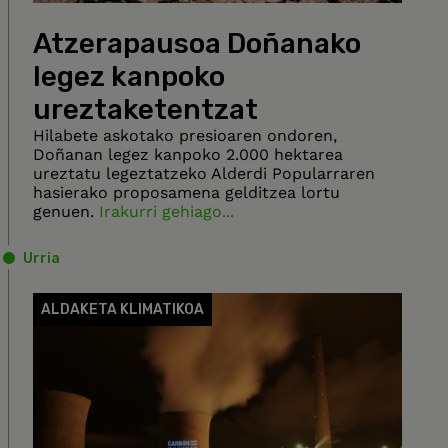
Atzerapausoa Doñanako
legez kanpoko
ureztaketentzat
Hilabete askotako presioaren ondoren,
Doñanan legez kanpoko 2.000 hektarea
ureztatu legeztatzeko Alderdi Popularraren
hasierako proposamena gelditzea lortu
genuen.
Irakurri gehiago...
Urria
ALDAKETA KLIMATIKOA