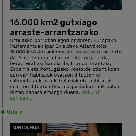
16.000 km2 gutxiago
arraste-arrantzarako
Urte asko borrokan egon ondoren, Europako
Parlamentuak Ipar Ekialdeko Atlantikoko
16.000 km2-ko sakonerako arrantza ixtea lortu
da. Arrantza mota hau oso kaltegarria da,
beraz, erabaki handia da, Irlanda, Frantzia,
Espainia eta Portugaleko kostalde atlantikoen
aurrean habitatak osatzen dituzten ur
sakonetako koralek, belakiak eta habitatak
osatzen dituzten beste espezie batzuek behar
duten babesa emango duena.
Irakurri
gehiago...
Uztaila
KONTSUMOA