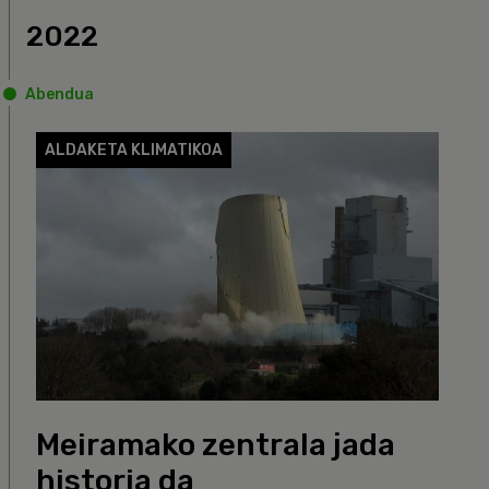
2022
Abendua
ALDAKETA KLIMATIKOA
Meiramako zentrala jada
historia da