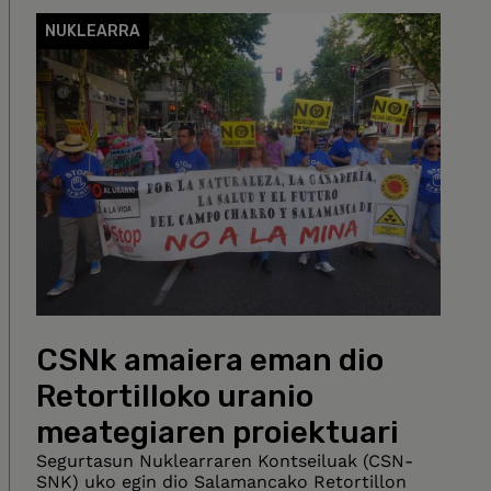
NUKLEARRA
CSNk amaiera eman dio
Retortilloko uranio
meategiaren proiektuari
Segurtasun Nuklearraren Kontseiluak (CSN-
SNK) uko egin dio Salamancako Retortillon