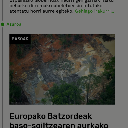
Espainiako Gobernuak neurri gehigarriak hartu
beharko ditu makroabeletxeekin lotutako
atentatu horri aurre egiteko.
Gehiago irakurri...
Azaroa
BASOAK
Europako Batzordeak
baso-soiltzearen aurkako