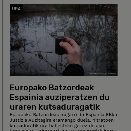
URA
Europako Batzordeak
Espainia auziperatzen du
uraren kutsaduragatik
Europako Batzordeak iragarri du Espainia EBko
Justizia Auzitegira eramango duela, nitratoen
kutsaduratik ura babesteko gai ez delako.