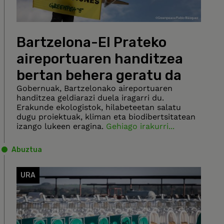
Bartzelona-El Prateko
aireportuaren handitzea
bertan behera geratu da
Gobernuak, Bartzelonako aireportuaren
handitzea geldiarazi duela iragarri du.
Erakunde ekologistok, hilabeteetan salatu
dugu proiektuak, kliman eta biodibertsitatean
izango lukeen eragina.
Gehiago irakurri...
Abuztua
URA