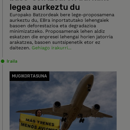
legea aurkeztu du
Europako Batzordeak bere lege-proposamena
aurkeztu du, EBra inportatutako lehengaiek
basoen deforestazioa eta degradazioa
minimizatzeko. Proposamenak lehen aldiz
eskatzen die enpresei lehengai horien jatorria
arakatzea, basoen suntsipenetik etor ez
daitezen.
Gehiago irakurri...
Iraila
MUGIKORTASUNA