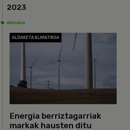
2023
Abendua
ALDAKETA KLIMATIKOA
Energia berriztagarriak
markak hausten ditu