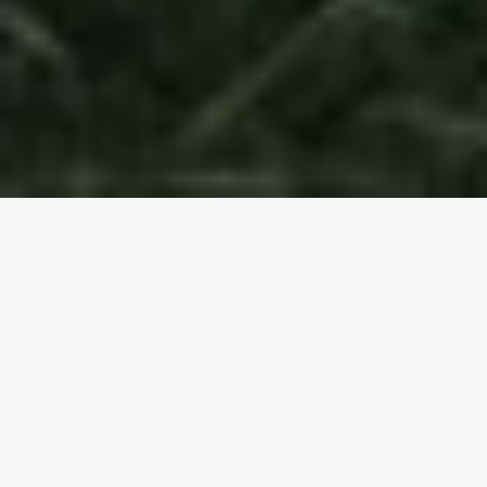
Inicio
/
Noticias
/
La macrogranja de Noviercas se paraliza
Entrada de blog por
Luís Ferreirim
- 14-08-2019
La macrogranja de