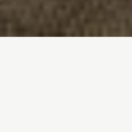
Inicio
/
Noticias
/
¡VICTORIA! La AESAN reduce el límite
recomendado de carne: máximo, 375 gr por
semana
Entrada de blog por
Luís Ferreirim
- 23-09-
2022
¡VICTORIA! La AESAN