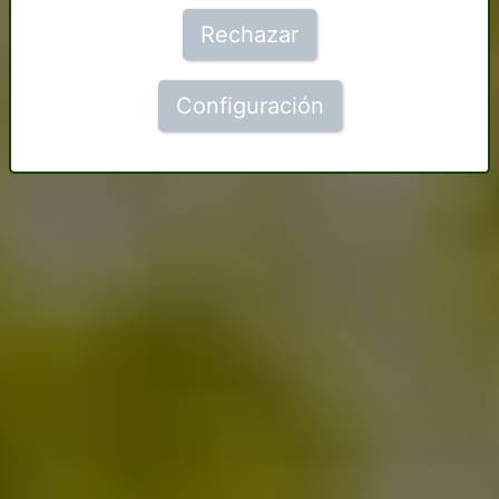
Rechazar
Configuración