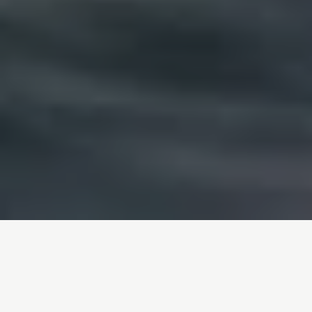
Inicio
/
Noticias
/
¡Victoria! Fin a la cárcel de ballenas rusa
Entrada de blog por
Pilar Marcos
- 20-11-2019