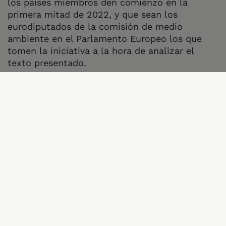
los países miembros den comienzo en la
primera mitad de 2022, y que sean los
eurodiputados de la comisión de medio
ambiente en el Parlamento Europeo los que
tomen la iniciativa a la hora de analizar el
texto presentado.
En 2020 los miembros del comité de medio
ambiente ya
elaboraron un informe
que detalla
cómo debería ser una legislación exitosa para
frenar el impacto del consumo y las inversiones
de la UE en los bosques del mundo, otros
ecosistemas y los derechos humanos.