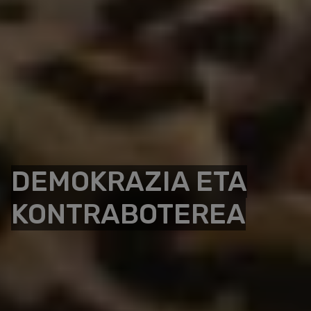
DEMOKRAZIA ETA
KONTRABOTEREA