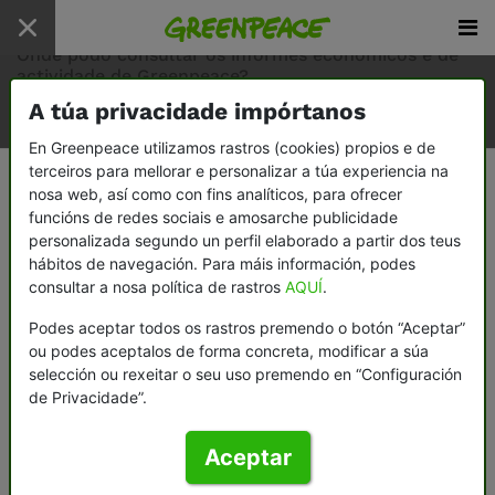
Inicio
/
preguntas frecuentes
/
Onde podo consultar os informes económicos e de
actividade de Greenpeace?
A túa privacidade impórtanos
En Greenpeace utilizamos rastros (cookies) propios e de
terceiros para mellorar e personalizar a túa experiencia na
Onde podo consultar os informes
nosa web, así como con fins analíticos, para ofrecer
económicos e de actividade de
funcións de redes sociais e amosarche publicidade
personalizada segundo un perfil elaborado a partir dos teus
Greenpeace?
hábitos de navegación. Para máis información, podes
consultar a nosa política de rastros
AQUÍ
.
Podes consultalos
nesta ligazón
.
Podes aceptar todos os rastros premendo o botón “Aceptar”
ou podes aceptalos de forma concreta, modificar a súa
selección ou rexeitar o seu uso premendo en “Configuración
< Volver
de Privacidade”.
Aceptar