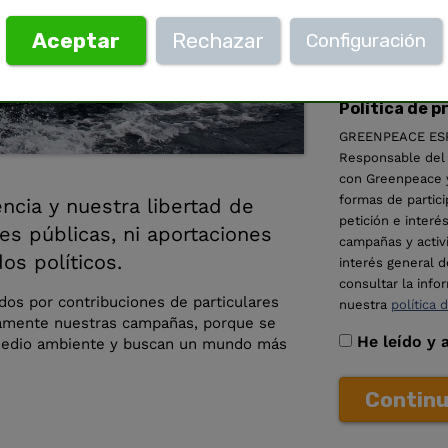
Aceptar
Rechazar
Configuración
Política de p
GREENPEACE ESPA
Responsable del t
con Greenpeace y
formas de partici
ncia y nuestra libertad de
petición e inter
s públicas, ni aportaciones
campañas y activi
s políticos.
interés general d
consultar la inf
dos por contribuciones de particulares
nuestra
política 
camente nuestras campañas, porque se
He leído y 
 medio ambiente y buscan un mundo más
Contin