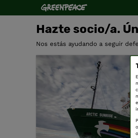
Hazte socio/a. Ú
Nos estás ayudando a seguir defe
E
m
c
m
e
i
P
o
o