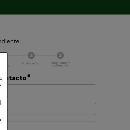
ndiente.
contacto
mo
y
Í
.
n