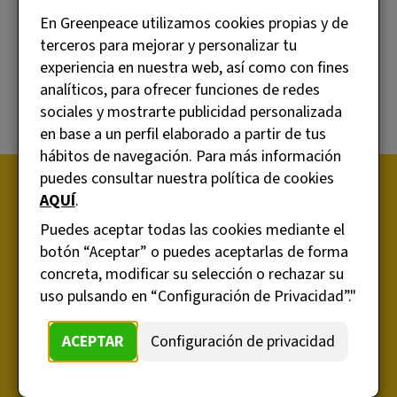
En Greenpeace hemos elaborado una sencilla y
En Greenpeace utilizamos cookies propias y de
completa guía en la que podrás encontrar la opción
terceros para mejorar y personalizar tu
que más se ajusta a tus necesidades. Descubre los
experiencia en nuestra web, así como con fines
pasos a seguir para liberarte de los abusivos
analíticos, para ofrecer funciones de redes
incrementos de las compañías eléctricas y contribuir
sociales y mostrarte publicidad personalizada
a la lucha contra el cambio climático.
en base a un perfil elaborado a partir de tus
hábitos de navegación. Para más información
puedes consultar nuestra política de cookies
AQUÍ
.
Rellena el formulario y recibirás la guía
Puedes aceptar todas las cookies mediante el
GRATIS en tu email.
botón “Aceptar” o puedes aceptarlas de forma
*
Nombre
concreta, modificar su selección o rechazar su
uso pulsando en “Configuración de Privacidad”."
*
ACEPTAR
Configuración de privacidad
Apellidos