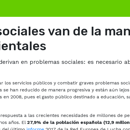
ociales van de la man
entales
 derivan en problemas sociales: es necesario a
 los servicios públicos y combatir graves problemas socia
ños se han reducido de manera progresiva y están aún lejos
is en 2008, pues el gasto público destinado a educación, 
r respuesta a las crecientes necesidades de millones de 
mos años. El
27,9% de la población española
(12,9 millo
s del último
informe
2017 de la Red Europea de Lucha cont