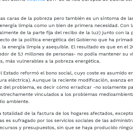
as caras de la pobreza pero también es un síntoma de las
 energía limpia como un bien de primera necesidad. Con la
almente de la parte fija del recibo de la luz) junto con la 
fecto de la política energética del Gobierno que ha primado
 la energía limpia y asequible. El resultado es que en el 
dedor de 5,1 millones de personas- no podía mantener su
s, más vulnerables a la pobreza energética.
el Estado reformó el bono social, cuyo coste es asumido 
ctura eléctrica). Aunque la reciente modificación, avanza 
aíz del problema, es decir cómo erradicar -no solamente p
estrechamente vinculados a los problemas medioambientale
dio ambiente.
 totalidad de la factura de los hogares afectados, except
as es sufragado por los servicios sociales de las admini
recursos y presupuestos, sin que se haya producido ningú