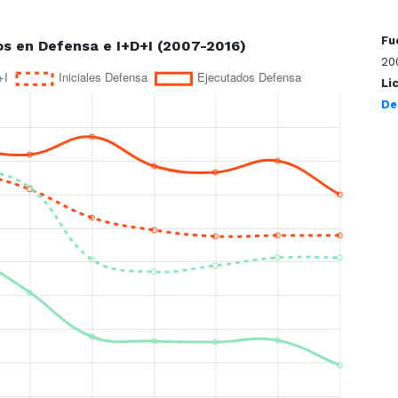
Fu
20
Li
De