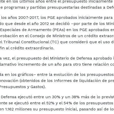
ente en los últimos años entre el presupuesto inicialmente
 de programas y partidas presupuestarias destinadas a Def
los años 2007-2017, los PGE aprobados inicialmente para e
o que desde el año 2012 se decidió –por parte de los Min
s Especiales de Armamento (PEAs) en los PGE aprobados e
aprobación en el Consejo de Ministros de un crédito extraor
el Tribunal Constitucional (TC) que consideró que el uso 
in al crédito extraordinario.
ra vez, el presupuesto del Ministerio de Defensa aprobad
llamativo incremento de un año para otro tiene relación co
 en los gráficos– entre la evolución de los presupuestos 
Innovación (obtenidos de los Informes de liquidación de p
 Presupuestos y Gastos).
de Defensa ejecutó entre un 30% y un 38% más de lo previs
te se ejecutó entre el 52% y el 54% de los presupuestos 
en 1.162 millones su presupuesto inicial, pasando así de l