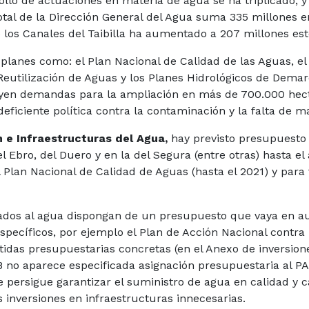
ollo de actuaciones en materia de agua se ha triplicado, 
total de la Dirección General del Agua suma 335 millones e
os Canales del Taibilla ha aumentado a 207 millones este 
 planes como: el Plan Nacional de Calidad de las Aguas, e
Reutilización de Aguas y los Planes Hidrológicos de Dema
uyen demandas para la ampliación en más de 700.000 hect
eficiente política contra la contaminación y la falta de 
 e Infraestructuras del Agua,
hay previsto presupuesto 
l Ebro, del Duero y en la del Segura (entre otras) hasta e
l Plan Nacional de Calidad de Aguas (hasta el 2021) y pa
dos al agua dispongan de un presupuesto que vaya en au
specíficos, por ejemplo el Plan de Acción Nacional contra l
idas presupuestarias concretas (en el Anexo de inversion
8 no aparece especificada asignación presupuestaria al PA
e persigue garantizar el suministro de agua en calidad y c
inversiones en infraestructuras innecesarias.