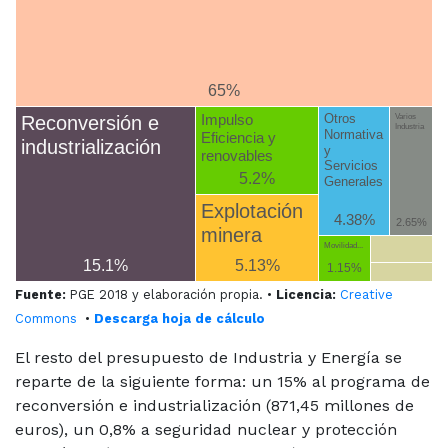
65%
Impulso
Otros
Reconversión e
Varios
Industria
Normativa
Eficiencia y
industrialización
y
renovables
Servicios
5.2%
Generales
Explotación
4.38%
2.65%
minera
Movilidad...
15.1%
5.13%
1.15%
Fuente:
PGE 2018 y elaboración propia. •
Licencia:
Creative
Commons
•
Descarga hoja de cálculo
El resto del presupuesto de Industria y Energía se
reparte de la siguiente forma: un 15% al programa de
reconversión e industrialización (871,45 millones de
euros), un 0,8% a seguridad nuclear y protección