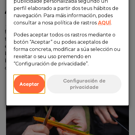
publicidade personalizada segundo un
perfil elaborado a partir dos teus hábitos de
Acabado
navegación. Para máis información, podes
consultar a nosa política de rastros
AQUÍ
.
→
Dispor no fondo do prato o puré obtido coas
follas das acelgas. Colocar harmoniosamente os
Podes aceptar todos os rastros mediante o
talos de cores cortados en anacos de 3 ou 4 cm por
botón “Aceptar” ou podes aceptalos de
enriba do puré (2 talos vermellos, 2 amarelos e 2
forma concreta, modificar a súa selección ou
brancos) e dispor no centro un dente de allo,
rexeitar o seu uso premendo en
botándolle por enriba un chorriño do aceite de
“Configuración de privacidade”.
oliva co que os confeitamos.
Configuración de
Aceptar
privacidade