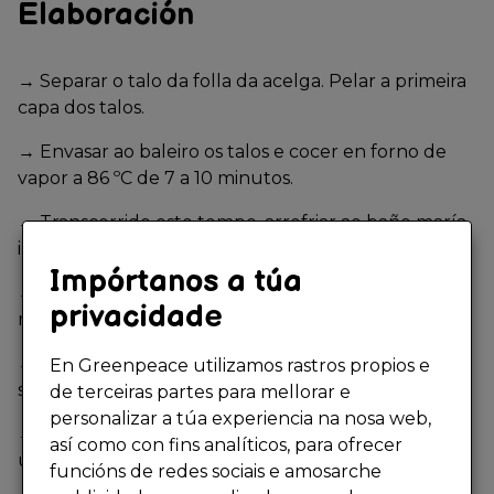
Elaboración
→
Separar o talo da folla da acelga. Pelar a primeira
capa dos talos.
→
Envasar ao baleiro os talos e cocer en forno de
vapor a 86 ºC de 7 a 10 minutos.
→
Transcorrido este tempo, arrefriar ao baño maría
invertido.
Impórtanos a túa
→
Por outro lado, ferver as follas durante 10
privacidade
minutos. Escorregalas e trituralas con Thermomix.
→
Engadir auga para obter textura de crema. Botar
En Greenpeace utilizamos rastros propios e
sal ao gusto.
de terceiras partes para mellorar e
personalizar a túa experiencia na nosa web,
→
Por outra banda, pelar e cortar pola metade
así como con fins analíticos, para ofrecer
unha cabeza de allo. Confeitar en aceite de oliva.
funcións de redes sociais e amosarche