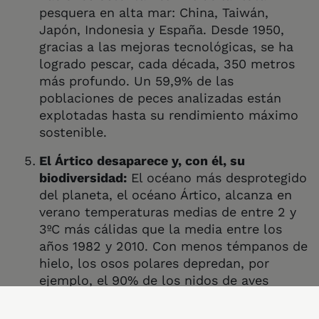
pesquera en alta mar: China, Taiwán,
Japón, Indonesia y España. Desde 1950,
gracias a las mejoras tecnológicas, se ha
logrado pescar, cada década, 350 metros
más profundo. Un 59,9% de las
poblaciones de peces analizadas están
explotadas hasta su rendimiento máximo
sostenible.
El Ártico desaparece y, con él, su
biodiversidad:
El océano más desprotegido
del planeta, el océano Ártico, alcanza en
verano temperaturas medias de entre 2 y
3ºC más cálidas que la media entre los
años 1982 y 2010. Con menos témpanos de
hielo, los osos polares depredan, por
ejemplo, el 90% de los nidos de aves
marinas de Groenlandia o Svalbard. Con
mayores temperaturas se ha llegado hasta